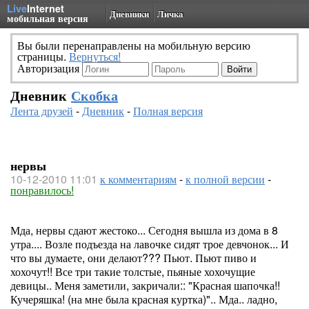
Live
Internet
Дневники
Личка
мобильная версия
Вы были перенаправлены на мобильную версию
страницы.
Вернуться!
Авторизация
Дневник
Скобка
Лента друзей
-
Дневник
-
Полная версия
нервы
10-12-2010 11:01
к комментариям
-
к полной версии
-
понравилось!
Мда, нервы сдают жестоко... Сегодня вышла из дома в 8
утра.... Возле подъезда на лавочке сидят трое девчонок... И
что вы думаете, они делают??? Пьют. Пьют пиво и
хохочут!! Все три такие толстые, пьяные хохочущие
девицы.. Меня заметили, закричали:: "Красная шапочка!!
Кучеряшка! (на мне была красная куртка)".. Мда.. ладно,