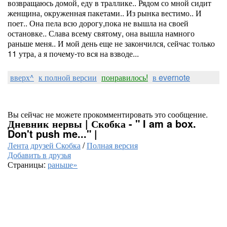
возвращаюсь домой, еду в траллике.. Рядом со мной сидит
женщина, окруженная пакетами.. Из рынка вестимо.. И
поет.. Она пела всю дорогу,пока не вышла на своей
остановке.. Слава всему святому, она вышла намного
раньше меня.. И мой день еще не закончился, сейчас только
11 утра, а я почему-то вся на взводе...
вверх^
к полной версии
понравилось!
в evernote
Вы сейчас не можете прокомментировать это сообщение.
Дневник нервы | Скобка - " I am a box.
Don't push me..." |
Лента друзей Скобка
/
Полная версия
Добавить в друзья
Страницы:
раньше»