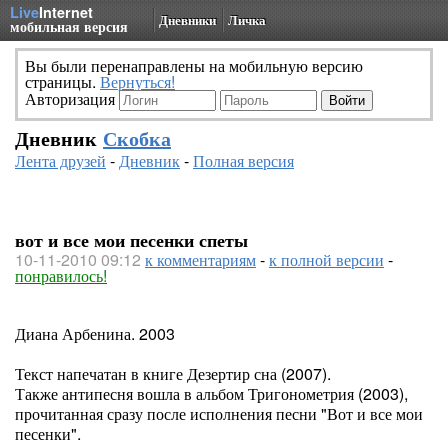
Live
Internet
Дневники
Личка
мобильная версия
Вы были перенаправлены на мобильную версию
страницы.
Вернуться!
Авторизация
Дневник
Скобка
Лента друзей
-
Дневник
-
Полная версия
вот и все мои песенки спеты
10-11-2010 09:12
к комментариям
-
к полной версии
-
понравилось!
Диана Арбенина. 2003
Текст напечатан в книге Дезертир сна (2007).
Также антипесня вошла в альбом Тригонометрия (2003),
прочитанная сразу после исполнения песни "Вот и все мои
песенки".