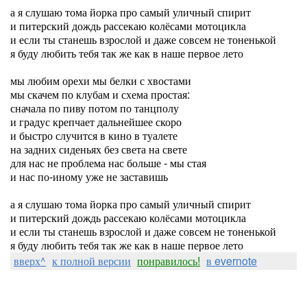
а я слушаю тома йорка про самый уличный спирит
и питерский дождь рассекаю колёсами мотоцикла
и если ты станешь взрослой и даже совсем не тоненькой
я буду любить тебя так же как в наше первое лето
мы любим орехи мы белки с хвостами
мы скачем по клубам и схема простая:
сначала по пиву потом по танцполу
и градус крепчает дальнейшее скоро
и быстро случится в кино в туалете
на задних сиденьях без света на свете
для нас не проблема нас больше - мы стая
и нас по-иному уже не заставишь
а я слушаю тома йорка про самый уличный спирит
и питерский дождь рассекаю колёсами мотоцикла
и если ты станешь взрослой и даже совсем не тоненькой
я буду любить тебя так же как в наше первое лето
вверх^
к полной версии
понравилось!
в evernote