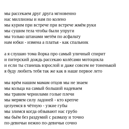
мы рассекаем друг друга мгновенно
нас миллионы и нам по колено
мы курим при встрече при встрече жмём руки
мы сушим тела чтобы были упруги
мы только штанами метём по асфальту
нам юбки - измена а платья - как спальник
а я слушаю тома йорка про самый уличный спирит
и питерский дождь рассекаю колёсами мотоцикла
и если ты станешь взрослой и даже совсем не тоненькой
я буду любить тебя так же как в наше первое лето
мы врём нашим мамам отцов мы не знаем
мы кольца на самый большой надеваем
мы травим чернилами голые плечи
мы меряем силу ладоней - кто крепче
целуемся в чётную - узкие губы
мы злимся когда обзывают нас грубо
мы бьём без раздумий с размаху и точно
по-девичьи нежно по-девичьи сочно