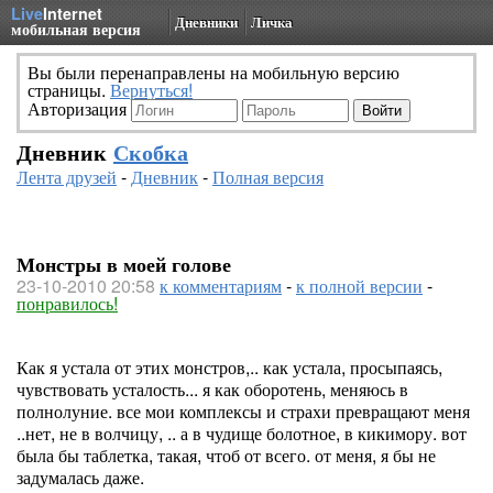
Live
Internet
Дневники
Личка
мобильная версия
Вы были перенаправлены на мобильную версию
страницы.
Вернуться!
Авторизация
Дневник
Скобка
Лента друзей
-
Дневник
-
Полная версия
Монстры в моей голове
23-10-2010 20:58
к комментариям
-
к полной версии
-
понравилось!
Как я устала от этих монстров,.. как устала, просыпаясь,
чувствовать усталость... я как оборотень, меняюсь в
полнолуние. все мои комплексы и страхи превращают меня
..нет, не в волчицу, .. а в чудище болотное, в кикимору. вот
была бы таблетка, такая, чтоб от всего. от меня, я бы не
задумалась даже.