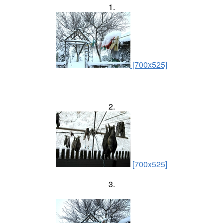
1.
[700x525]
2.
[700x525]
3.