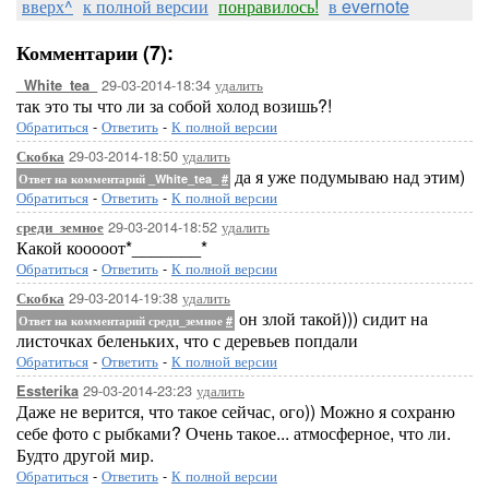
вверх^
к полной версии
понравилось!
в evernote
Комментарии (7):
29-03-2014-18:34
удалить
_White_tea_
так это ты что ли за собой холод возишь?!
Обратиться
-
Ответить
-
К полной версии
29-03-2014-18:50
удалить
Скобка
да я уже подумываю над этим)
Ответ на комментарий _White_tea_
#
Обратиться
-
Ответить
-
К полной версии
29-03-2014-18:52
удалить
среди_земное
Какой кооооот*_______*
Обратиться
-
Ответить
-
К полной версии
29-03-2014-19:38
удалить
Скобка
он злой такой))) сидит на
Ответ на комментарий среди_земное
#
листочках беленьких, что с деревьев попдали
Обратиться
-
Ответить
-
К полной версии
29-03-2014-23:23
удалить
Essterika
Даже не верится, что такое сейчас, ого)) Можно я сохраню
себе фото с рыбками? Очень такое... атмосферное, что ли.
Будто другой мир.
Обратиться
-
Ответить
-
К полной версии