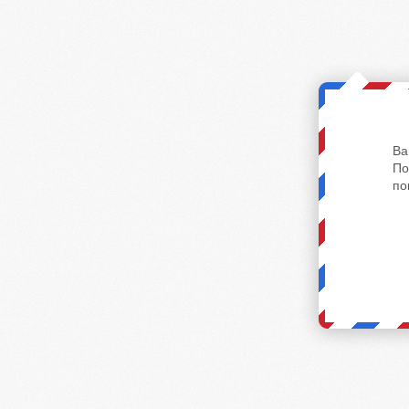
Ва
По
по