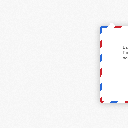
Ва
По
по