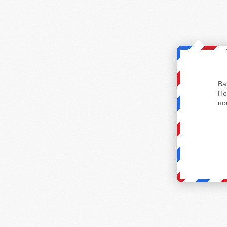
Ва
По
по