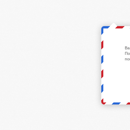
Ва
По
по